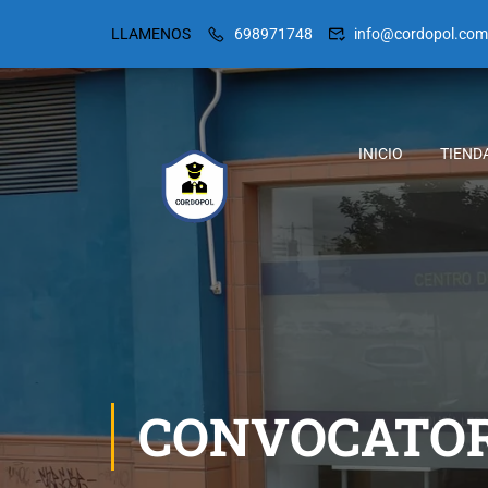
LLAMENOS
698971748
info@cordopol.com
INICIO
TIEND
CONVOCATORI