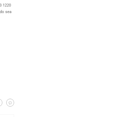
3 1220
ndo sea