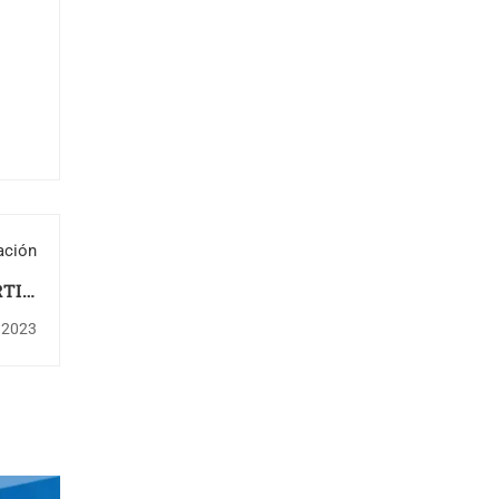
ación
RTIN
DIZ)
o 2023