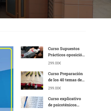
Curso Supuestos
Prácticos oposición
Policía Local
299.00€
Andalucía
Curso Preparación
de los 40 temas de
la oposición de
299.00€
Policía Local de
Andalucía
Curso explicativo
de psicoténicos
personalidad y