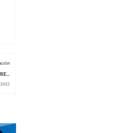
ación
 REY
DIZ)
 2022