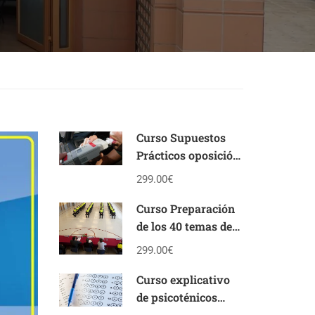
Curso Supuestos
Prácticos oposición
Policía Local
299.00€
Andalucía
Curso Preparación
de los 40 temas de
la oposición de
299.00€
Policía Local de
Andalucía
Curso explicativo
de psicoténicos
personalidad y