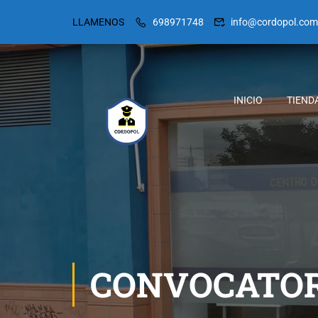
LLAMENOS
698971748
info@cordopol.com
INICIO
TIEND
CONVOCATORI