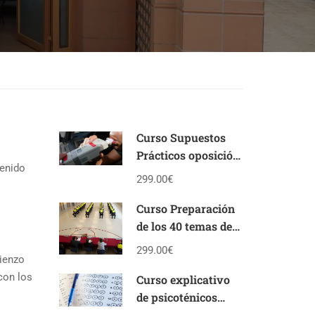
Curso Supuestos
Prácticos oposición
tenido
Policía Local
299.00€
Andalucía
Curso Preparación
de los 40 temas de
la oposición de
299.00€
mienzo
Policía Local de
 con los
Andalucía
Curso explicativo
de psicoténicos
personalidad y