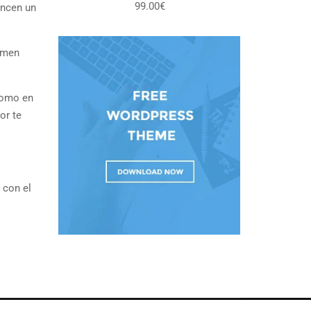
99.00€
ancen un
entrevista personal
xamen
 como en
or te
 con el