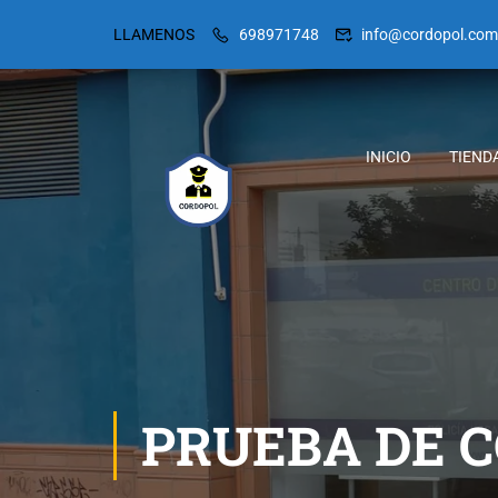
LLAMENOS
698971748
info@cordopol.com
INICIO
TIEND
PRUEBA DE 