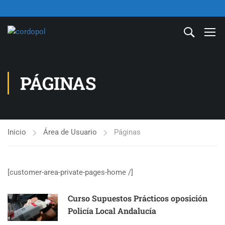
PÁGINAS
Inicio
Área de Usuario
Páginas
[customer-area-private-pages-home /]
Curso Supuestos Prácticos oposición
Policía Local Andalucía