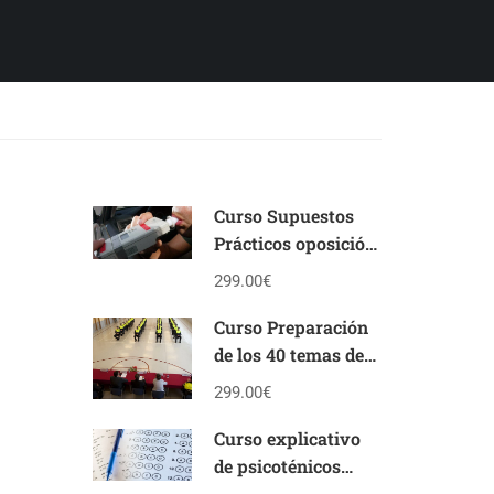
Curso Supuestos
Prácticos oposición
Policía Local
299.00€
Andalucía
Curso Preparación
de los 40 temas de
la oposición de
299.00€
Policía Local de
Andalucía
Curso explicativo
de psicoténicos
personalidad y