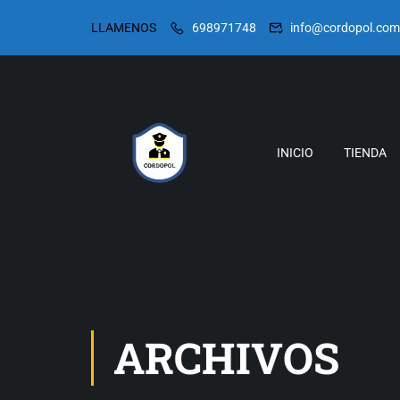
LLAMENOS
698971748
info@cordopol.com
INICIO
TIENDA
ARCHIVOS