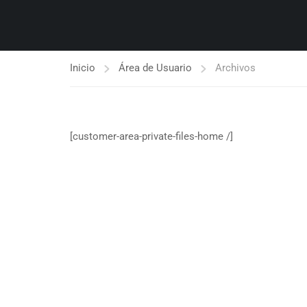
Inicio
Área de Usuario
Archivos
[customer-area-private-files-home /]