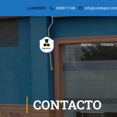
LLAMENOS
698971748
info@cordopol.com
INICIO
TIENDA
CONTACTO